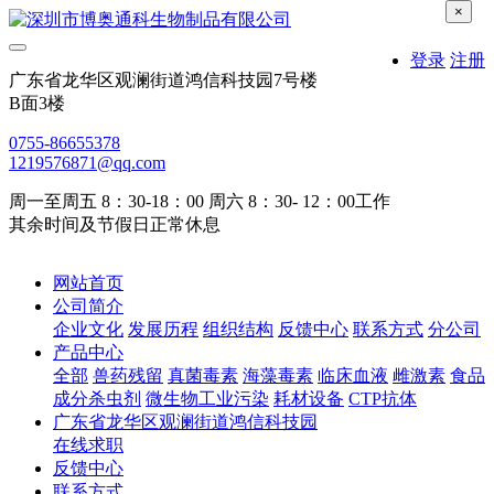
×
登录
注册
广东省龙华区观澜街道鸿信科技园7号楼
B面3楼
0755-86655378
1219576871@qq.com
周一至周五 8：30-18：00 周六 8：30- 12：00工作
其余时间及节假日正常休息
网站首页
公司简介
企业文化
发展历程
组织结构
反馈中心
联系方式
分公司
产品中心
全部
兽药残留
真菌毒素
海藻毒素
临床血液
雌激素
食品
成分杀虫剂
微生物工业污染
耗材设备
CTP抗体
广东省龙华区观澜街道鸿信科技园
在线求职
反馈中心
联系方式