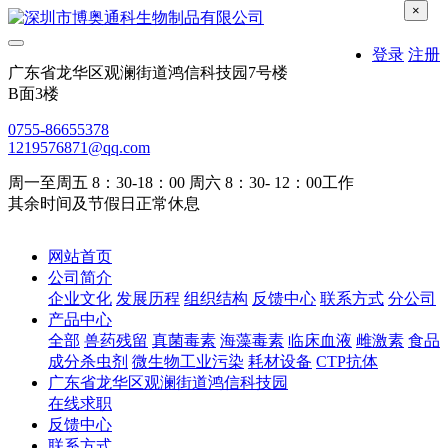
×
登录
注册
广东省龙华区观澜街道鸿信科技园7号楼
B面3楼
0755-86655378
1219576871@qq.com
周一至周五 8：30-18：00 周六 8：30- 12：00工作
其余时间及节假日正常休息
网站首页
公司简介
企业文化
发展历程
组织结构
反馈中心
联系方式
分公司
产品中心
全部
兽药残留
真菌毒素
海藻毒素
临床血液
雌激素
食品
成分杀虫剂
微生物工业污染
耗材设备
CTP抗体
广东省龙华区观澜街道鸿信科技园
在线求职
反馈中心
联系方式