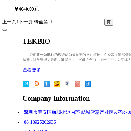
￥4040.00元
上一页
1
下一页
转至第
TEKBIO
公司将一如既往的视诚信为最重要的文化精神；在经营决策和管理
精神，科学管理之导向，凝聚员工、客商之合力，同舟共济，为实现
查看更多
Company Information
深圳市宝安区航城街道内环 航城智慧产业园A座R788
86-18925202936