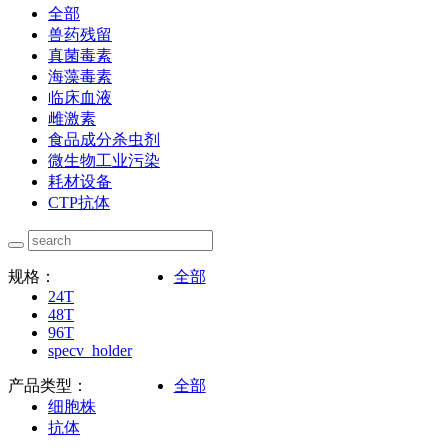
全部
兽药残留
真菌毒素
海藻毒素
临床血液
雌激素
食品成分杀虫剂
微生物工业污染
耗材设备
CTP抗体
规格：
全部
24T
48T
96T
specv_holder
产品类型：
全部
细胞株
抗体