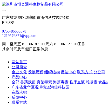
广东省龙华区观澜街道鸿信科技园7号楼
B面3楼
0755-86655378
1219576871@qq.com
周一至周五 8：30-18：00 周六 8：30- 12：00工作
其余时间及节假日正常休息
网站首页
公司简介
企业文化
发展历程
组织结构
反馈中心
联系方式
分公司
产品中心
全部
兽药残留
真菌毒素
海藻毒素
临床血液
雌激素
食品
广东省龙华区观澜街道鸿信科技园
在线求职
反馈中心
联系方式